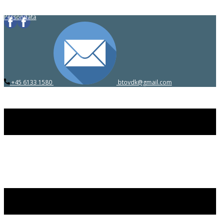
Persondata
​+45 6133 1580
​btovdk@gmail.com