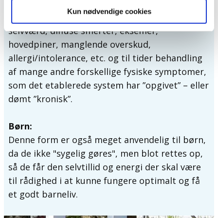
stress, indlæringsproblemer af enhver art,
Kun nødvendige cookies
dårlig hukommelse, lette depressioner, lavt
selvværd, diffuse smerter, eksemer,
hovedpiner, manglende overskud,
allergi/intolerance, etc. og til tider behandling
af mange andre forskellige fysiske symptomer,
som det etablerede system har ”opgivet” – eller
dømt ”kronisk”.
Børn:
Denne form er også meget anvendelig til børn,
da de ikke "sygelig gøres", men blot rettes op,
så de får den selvtillid og energi der skal være
til rådighed i at kunne fungere optimalt og få
et godt barneliv.