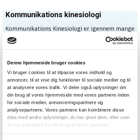
Kommunikations kinesiologi
Kommunikations Kinesiologi er igennem mange
år, blevet videreudviklet ud fra One Brain
kinesiologiens grundprincipper af
bla.cand.pharm, forsker og kursusholder Ellen
Denne hjemmeside bruger cookies
Langgaard.
Vi bruger cookies til at tilpasse vores indhold og
annoncer, til at vise dig funktioner til sociale medier og til
Behandlingsformen går overordnet ud på at
at analysere vores trafik. Vi deler også oplysninger om
finde gamle ubalancer, kriser og traumer, der i
din brug af vores hjemmeside med vores partnere inden
din nutid forårsager energitab i dit system -
for sociale medier, annonceringspartnere og
som enten påvirker dig fysisk, psykisk eller
analysepartnere. Vores partnere kan kombinere disse
begge dele.
data med andre oplysninger, du har givet dem, eller som
de har indsamlet fra din brug af deres tjenester.
Ved at finde årsagen - og såvel psykologisk,