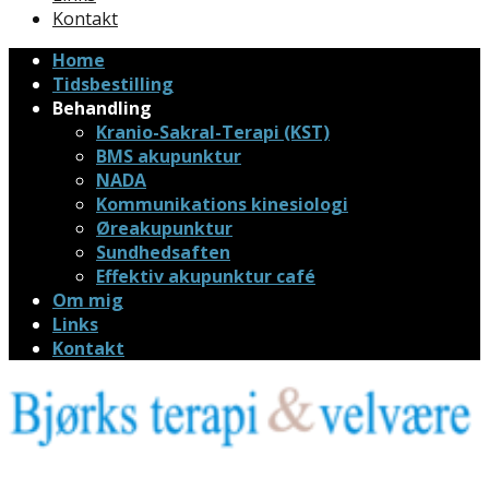
Kontakt
Home
Tidsbestilling
Behandling
Kranio-Sakral-Terapi (KST)
BMS akupunktur
NADA
Kommunikations kinesiologi
Øreakupunktur
Sundhedsaften
Effektiv akupunktur café
Om mig
Links
Kontakt