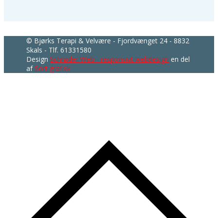
© ​Bjørks Terapi & Velvære - Fjordvænget 24 - 8832
Skals - Tlf. 61331580
Design
Schrøder Web - responsivt webdesign
en del
af
Sort grafisk